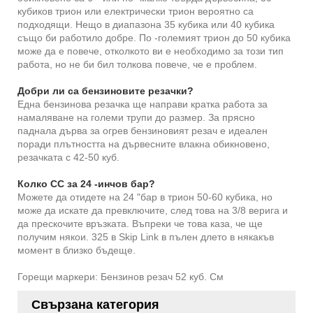
кубиков трион или електрически трион вероятно са
подходящи. Нещо в диапазона 35 кубика или 40 кубика
също би работило добре. По -големият трион до 50 кубика
може да е повече, отколкото ви е необходимо за този тип
работа, но не би бил толкова повече, че е проблем.
Добри ли са бензиновите резачки?
Една бензинова резачка ще направи кратка работа за
намаляване на големи трупи до размер. За прясно
паднала дърва за огрев бензиновият резач е идеален
поради плътността на дървесните влакна обикновено,
резачката с 42-50 куб.
Колко CC за 24 -инчов бар?
Можете да отидете на 24 "бар в трион 50-60 кубика, но
може да искате да превключите, след това на 3/8 верига и
да прескочите връзката. Въпреки че това каза, че ще
получим някои. 325 в Skip Link в пълен длето в някакъв
момент в близко бъдеще.
Горещи маркери: Бензинов резач 52 куб. См
Свързана категория