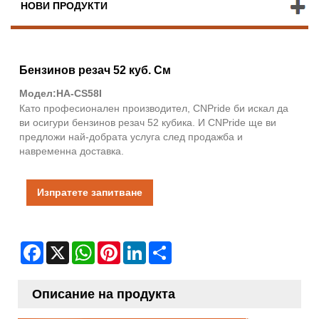
НОВИ ПРОДУКТИ
Бензинов резач 52 куб. См
Модел:HA-CS58I
Като професионален производител, CNPride би искал да
ви осигури бензинов резач 52 кубика. И CNPride ще ви
предложи най-добрата услуга след продажба и
навременна доставка.
Изпратете запитване
Facebook
X
WhatsApp
Pinterest
LinkedIn
Share
Описание на продукта