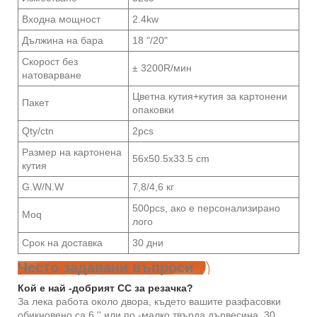
Входна мощност
2.4kw
Дължина на бара
18 "/20"
Скорост без
± 3200R/мин
натоварване
Цветна кутия+кутия за картонени
Пакет
опаковки
Qty/ctn
2pcs
Размер на картонена
56x50.5x33.5 cm
кутия
G.W/N.W
7,8/4,6 кг
500pcs, ако е персонализирано
Moq
лого
Срок на доставка
30 дни
Често задавани въпроси
Кой е най -добрият CC за резачка?
За лека работа около двора, където вашите разфасовки
обикновено са 6 '' или по -малко твърда дървесина, 30