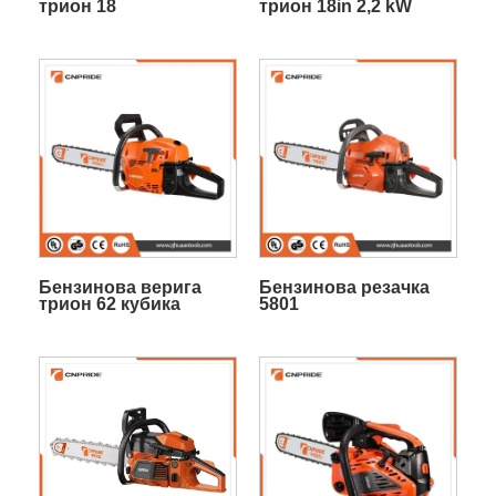
трион 18
трион 18in 2,2 kW
Бензинова верига
Бензинова резачка
трион 62 кубика
5801