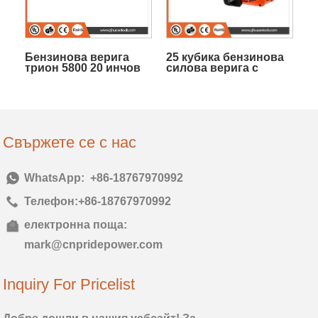
Бензинова верига
25 кубика бензинова
трион 5800 20 инчов
силова верига с
бар 2 циклично
масло от трион
рязане на двигателя
Свържете се с нас
Тел:
+86-18767970992
Телефон:
+86-18767970992
електронна поща:
mark@cnpridepower.com
Inquiry For Pricelist