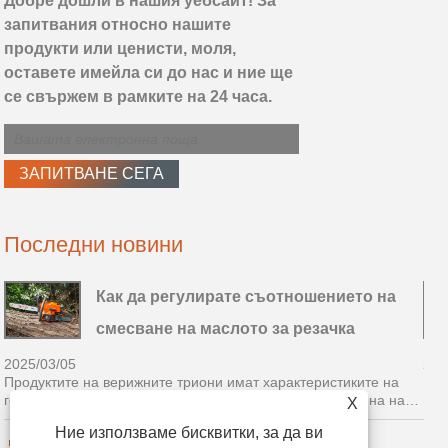
Добре дошли в нашия уебсайт! За
запитвания относно нашите
продукти или ценисти, моля,
оставете имейла си до нас и ние ще
се свържем в рамките на 24 часа.
Последни новини
Как да регулирате съотношението на
смесване на маслото за резачка
2025/03/05
202
Продуктите на верижните триони имат характеристиките на
Про
голямата мощност и са се превърнали в водеща машина на
гол
X
ръчно прибиране на реколтата в Китай.
ръч
Ние използваме бисквитки, за да ви