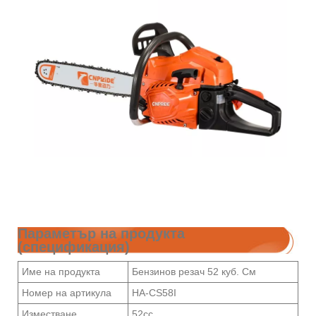
Параметър на продукта
(спецификация)
Име на продукта
Бензинов резач 52 куб. См
Номер на артикула
HA-CS58I
Изместване
52cc