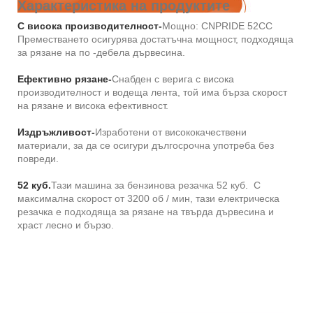
Характеристика на продуктите
С висока производителност-
Мощно: CNPRIDE 52CC
Преместването осигурява достатъчна мощност, подходяща
за рязане на по -дебела дървесина.
Ефективно рязане-
Снабден с верига с висока
производителност и водеща лента, той има бърза скорост
на рязане и висока ефективност.
Издръжливост-
Изработени от висококачествени
материали, за да се осигури дългосрочна употреба без
повреди.
52 куб.
Тази машина за бензинова резачка 52 куб. С
максимална скорост от 3200 об / мин, тази електрическа
резачка е подходяща за рязане на твърда дървесина и
храст лесно и бързо.