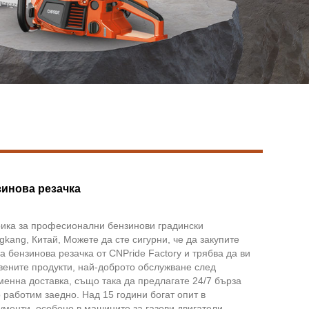
Live
зинова резачка
ика за професионални бензинови градински
gkang, Китай, Можете да сте сигурни, че да закупите
а бензинова резачка от CNPride Factory и трябва да ви
ените продукти, най-доброто обслужване след
енна доставка, също така да предлагате 24/7 бърза
о работим заедно. Над 15 години богат опит в
ументи, особено в машините за газови двигатели,