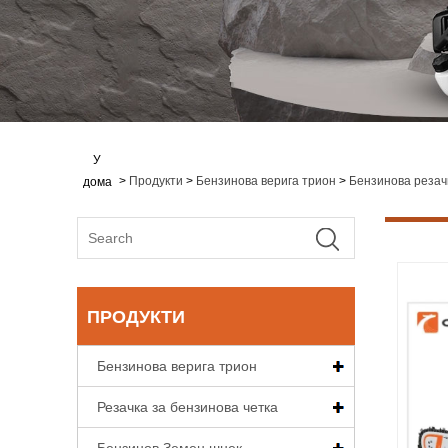
У
>
Продукти
>
Бензинова верига трион
>
Бензинова резач
дома
ПРОДУКТИ
Бензинова верига трион
Резачка за бензинова четка
Бензинов Земен шнек