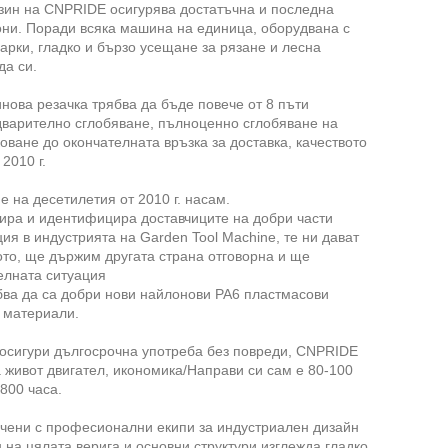
зин на CNPRIDE осигурява достатъчна и последна
они. Поради всяка машина на единица, оборудвана с
арки, гладко и бързо усещане за рязане и лесна
да си.
ова резачка трябва да бъде повече от 8 пъти
дварително сглобяване, пълноценно сглобяване на
ване до окончателната връзка за доставка, качеството
2010 г.
 на десетилетия от 2010 г. насам.
ира и идентифицира доставчиците на добри части
ия в индустрията на Garden Tool Machine, те ни дават
ото, ще държим другата страна отговорна и ще
елната ситуация
бва да са добри нови найлонови PA6 пластмасови
и материали.
 осигури дългосрочна употреба без повреди, CNPRIDE
живот двигател, икономика/Направи си сам е 80-100
800 часа.
очени с професионални екипи за индустриален дизайн
 на цялата верига и основни структури изглежда гладко