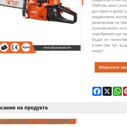
CNPride имат силн
доставки и добро 
градинските инстр
резолютиви се про
толкова много пол
подобрения ще на
бъдат по -качеств
и ние сме тук, за 
скоро!
Изпратете за
Facebook
X
Wh
сание на продукта
ктеристика на продуктите