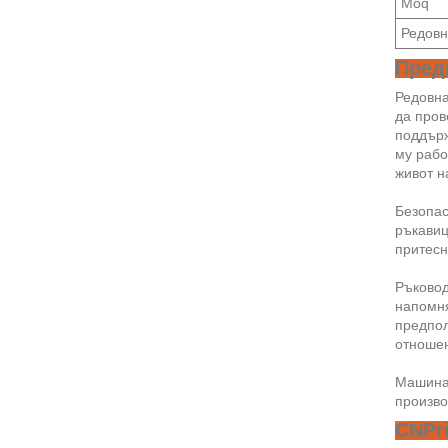
Moq
Редовн
Пред
Редовна
да пров
поддърж
му рабо
живот н
Безопас
ръкавиц
притесн
Ръковод
напомня
предпол
отношен
Машинат
произво
CNPri