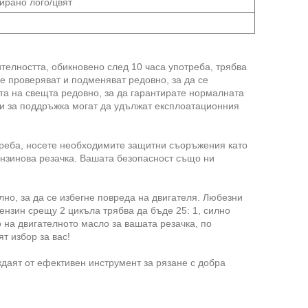
ирано лого/цвят
телността, обикновено след 10 часа употреба, трябва
е проверяват и подменяват редовно, за да се
та на свещта редовно, за да гарантирате нормалната
ки за поддръжка могат да удължат експлоатационния
треба, носете необходимите защитни съоръжения като
ензинова резачка. Вашата безопасност също ни
но, за да се избегне повреда на двигателя. Любезни
нзин срещу 2 цикъла трябва да бъде 25: 1, силно
о на двигателното масло за вашата резачка, по
т избор за вас!
даят от ефективен инструмент за рязане с добра