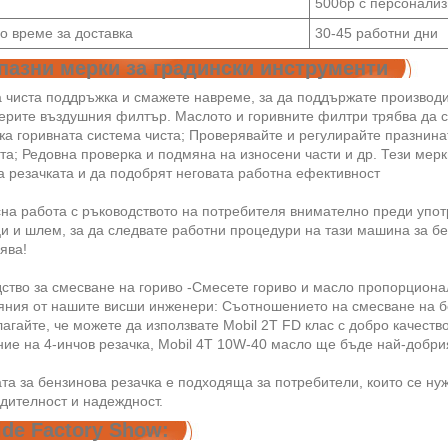
500бр с персонализ
о време за доставка
30-45 работни дни
пазни мерки за градински инструменти
 чиста поддръжка и смажете навреме, за да поддържате производи
ерите въздушния филтър. Маслото и горивните филтри трябва да с
а горивната система чиста; Проверявайте и регулирайте празнина
та; Редовна проверка и подмяна на износени части и др. Тези мер
а резачката и да подобрят неговата работна ефективност
на работа с ръководството на потребителя внимателно преди упо
и и шлем, за да следвате работни процедури на тази машина за б
ява!
ство за смесване на гориво -Смесете гориво и масло пропорционал
ния от нашите висши инженери: Съотношението на смесване на бе
агайте, че можете да използвате Mobil 2T FD клас с добро качеств
ие на 4-инчов резачка, Mobil 4T 10W-40 масло ще бъде най-добрия
а за бензинова резачка е подходяща за потребители, които се нуж
дителност и надеждност.
de Factory Show: