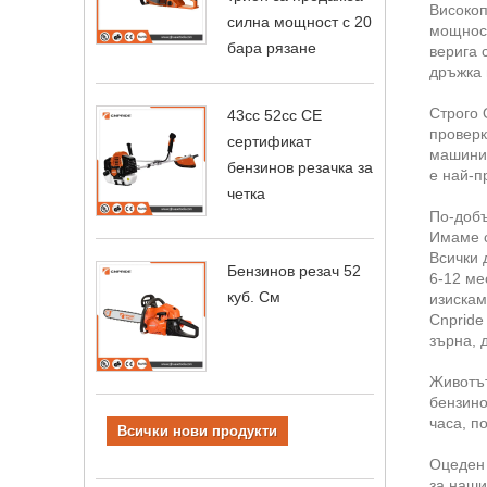
Високоп
силна мощност с 20
мощност
бара рязане
верига 
дръжка 
Строго 
43cc 52cc CE
проверк
сертификат
машини,
бензинов резачка за
е най-п
четка
По-добъ
Имаме с
Всички 
Бензинов резач 52
6-12 ме
куб. См
изискам
Cnpride
зърна, 
Животът
бензино
часа, п
Всички нови продукти
Оцеден 
за наши