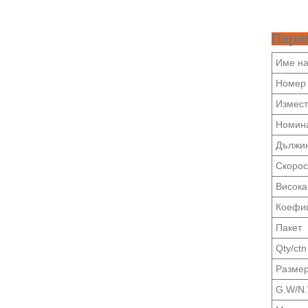
Пара
Име на
Номер 
Измест
Номина
Дължин
Скорос
Висока
Коефиц
Пакет
Qty/ctn
Размер
G.W/N