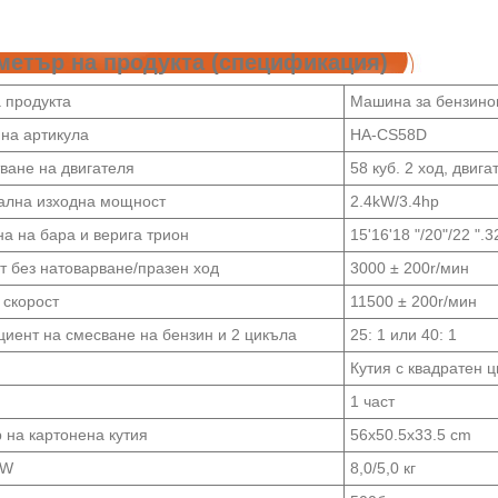
метър на продукта (спецификация)
 продукта
Машина за бензино
на артикула
HA-CS58D
ване на двигателя
58 куб. 2 ход, дви
лна изходна мощност
2.4kW/3.4hp
а на бара и верига трион
15'16'18 "/20"/22 ".
т без натоварване/празен ход
3000 ± 200r/мин
 скорост
11500 ± 200r/мин
иент на смесване на бензин и 2 цикъла
25: 1 или 40: 1
Кутия с квадратен 
1 част
 на картонена кутия
56x50.5x33.5 cm
.W
8,0/5,0 кг