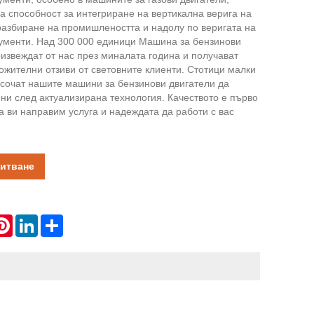
а способност за интегриране на вертикална верига на
разбиране на промишлеността и надолу по веригата на
ументи. Над 300 000 единици Машина за бензинови
извеждат от нас през миналата година и получават
ожителни отзиви от световните клиенти. Стотици малки
сочат нашите машини за бензинови двигатели да
ени след актуализирана технология. Качеството е първо
да ви направим услуга и надеждата да работи с вас
питване
atsApp
Pinterest
LinkedIn
Share