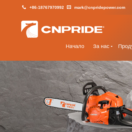
+86-18767970992
mark@cnpridepower.com
Начало
За нас
Прод