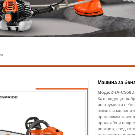
ка
Машина за бен
Модел:HA-CS58D
Като водеща фабр
инструменти в Yon
всякакви машини з
предложим качеств
продажба и наврем
реакция, след кат
градинските инстр