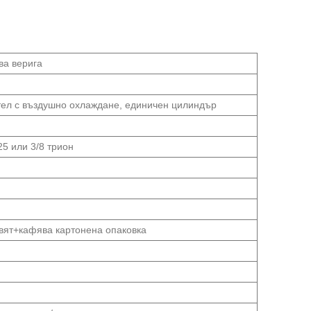
ва верига
гател с въздушно охлаждане, единичен цилиндър
325 или 3/8 трион
цвят+кафява картонена опаковка