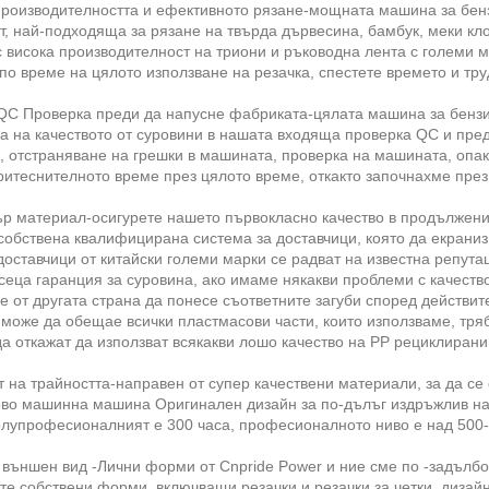
роизводителността и ефективното рязане-мощната машина за бен
, най-подходяща за рязане на твърда дървесина, бамбук, меки кл
с висока производителност на триони и ръководна лента с големи м
по време на цялото използване на резачка, спестете времето и тру
QC Проверка преди да напусне фабриката-цялата машина за бензин
а на качеството от суровини в нашата входяща проверка QC и пре
 отстраняване на грешки в машината, проверка на машината, опако
ритеснителното време през цялото време, откакто започнахме през 
р материал-осигурете нашето първокласно качество в продължение
обствена квалифицирана система за доставчици, която да екраниз
доставчици от китайски големи марки се радват на известна репутац
сеца гаранция за суровина, ако имаме някакви проблеми с качеств
е от другата страна да понесе съответните загуби според действит
 може да обещае всички пластмасови части, които използваме, тря
да откажат да използват всякакви лошо качество на PP рециклиран
 на трайността-направен от супер качествени материали, за да се
во машинна машина Оригинален дизайн за по-дълъг издръжлив на 
олупрофесионалният е 300 часа, професионалното ниво е над 500-
външен вид -Лични форми от Cnpride Power и ние сме по -задълб
те собствени форми, включващи резачки и резачки за четки, дизайн