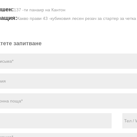
ишен:
137 -ти панаир на Кантон
ващия:
Какво прави 43 -кубиковия лесен резач за стартер за четк
тете запитване