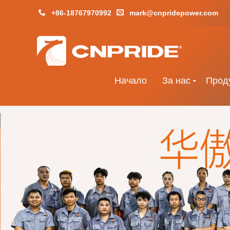
+86-18767970992
mark@cnpridepower.com
Начало
За нас
Прод