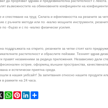
ват да прорязват здрава и предизвикателна растителност с лекота.
лят възможностите на обикновените коефициенти на коефициенти 
е и спестяване на труд: Силата и ефективността на резачите за чет
ие с ръчните методи или по -малко мощните инструменти, резачите
е по -бързо и с по -малко физически усилия.
 на поддръжката на открито, резачките за четки стоят като придруж
икателните растителност и обраслите пейзажи. Техният здрав диз
ги правят незаменими за редица приложения. Независимо дали сте
фесионален острие, оформящ външни пространства, качествената р
вана и естетически приятна среда.
ошли в нашия уебсайт! За запитвания относно нашите продукти или
 в рамките на 24 часа.
cebook
X
WhatsApp
Pinterest
LinkedIn
Share