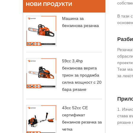
собстве
НОВИ ПРОДУКТИ
В тази 
Машина за
основен
бензинова резачка
Разби
Резачка
обрасли
59cc 3,4hp
проекти
бензинова верига
Тези ма
трион за продажба
за леко
силна мощност с 20
бара рязане
Прило
43cc 52cc CE
1. Изчи
сертификат
става в
бензинов резачка за
рязане 
четка