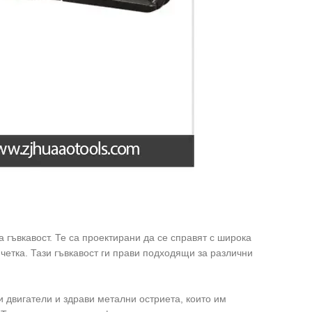
а гъвкавост. Те са проектирани да се справят с широка
 четка. Тази гъвкавост ги прави подходящи за различни
вигатели и здрави метални остриета, които им