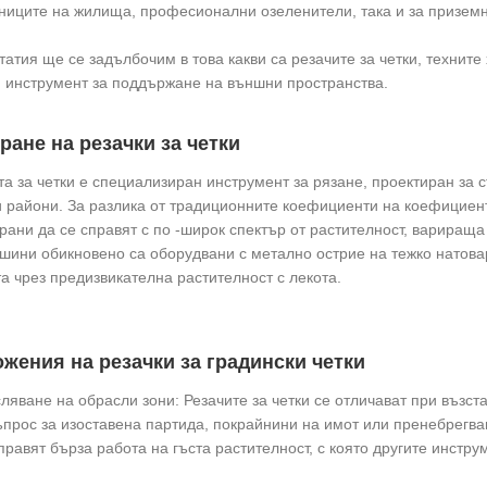
ниците на жилища, професионални озеленители, така и за приземн
статия ще се задълбочим в това какви са резачите за четки, технит
 инструмент за поддържане на външни пространства.
ране на резачки за четки
та за четки е специализиран инструмент за рязане, проектиран за с
 райони. За разлика от традиционните коефициенти на коефициенти
рани да се справят с по -широк спектър от растителност, варираща
шини обикновено са оборудвани с метално острие на тежко натова
та чрез предизвикателна растителност с лекота.
жения на резачки за градински четки
сляване на обрасли зони: Резачите за четки се отличават при възс
ъпрос за изоставена партида, покрайнини на имот или пренебрегва
правят бърза работа на гъста растителност, с която другите инстру