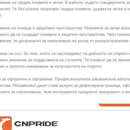
ржане на трудни плевели и четка: В райони, където стандартните к
лестят. Те без усилие прорязват трудни плевели, дървесна четка и 
.
аване на огнища и защитими пространства: Резачките за четки игр
магат да се създадат пожарни и защитни пространства. Чрез према
вания, те допринасят за намаляване на риска от разпространение 
ване на път: За тези, които се наслаждават на дейности на открито 
ено значение за поддръжката на пътеките. Те помагат да се запазя
но и приятно изживяване за ентусиастите на открито.
н за оформяне и оформяне: Професионалните озеленители използва
нства. Независимо дали става въпрос за дефинирани граници, офо
оекти за озеленяване, тези инструменти предлагат прецизност и м