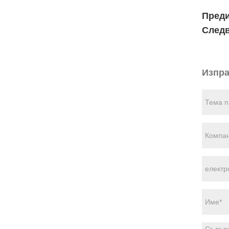
Пред
След
Изпра