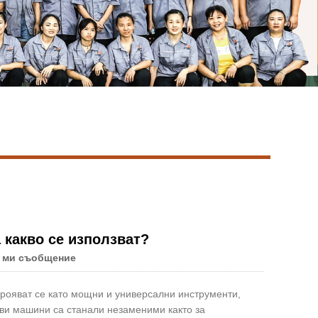
Live
а какво се използват?
 ми съобщение
крояват се като мощни и универсални инструменти,
ави машини са станали незаменими както за