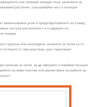
оефициенти или тримери изпадат къси, резачките за
инвазивни растения, осигурявайки чист и полиран
аят жизненоважна роля в предотвратяването на пожар,
хване на суха растителност и създаване на
на пожари.
като туризъм или колоездене, резачите за четки са от
т пътеките от свръхрастежа, като гарантират
т резачки за четки, за да оформят и извайват външни
рмяне на живи плетове или разчистване на райони за
ощност.