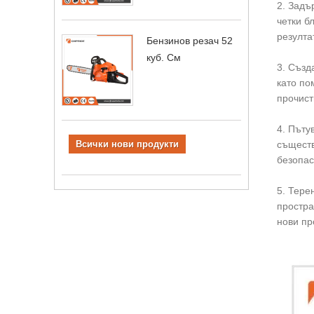
2. Задъ
четки б
резултат
Бензинов резач 52
куб. См
3. Създ
като по
прочист
4. Пъту
Всички нови продукти
съществ
безопас
5. Тере
простра
нови пр