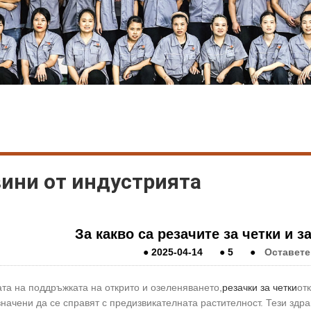
ини от индустрията
За какво са резачите за четки и з
●
2025-04-14
●
5
●
Оставете
та на поддръжката на открито и озеленяването,
резачки за четки
от
начени да се справят с предизвикателната растителност. Тези здр