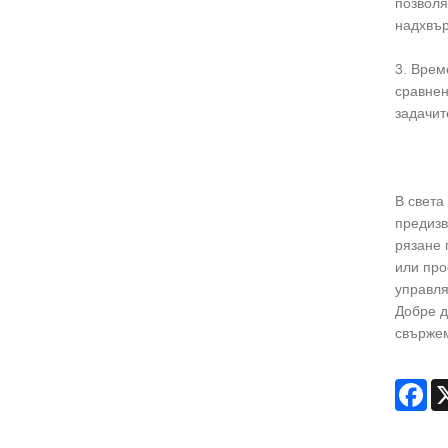
позволя
надхвър
3. Врем
сравнен
задачит
В света
предизв
рязане 
или про
управля
Добре д
свържем
Fa