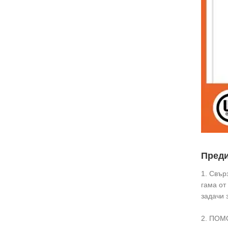
Преди
1. Свър
гама от
задачи 
2. ПОМО