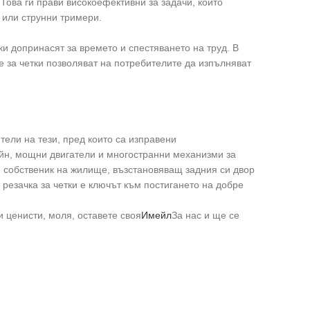
 Това ги прави високоефективни за задачи, които
или струнни тримери.
ки допринасят за времето и спестяването на труд. В
 за четки позволяват на потребителите да изпълняват
ители на тези, пред които са изправени
айн, мощни двигатели и многостранни механизми за
 собственик на жилище, възстановяващ задния си двор
езачка за четки е ключът към постигането на добре
 ценисти, моля, оставете своя
Имейл
За нас и ще се