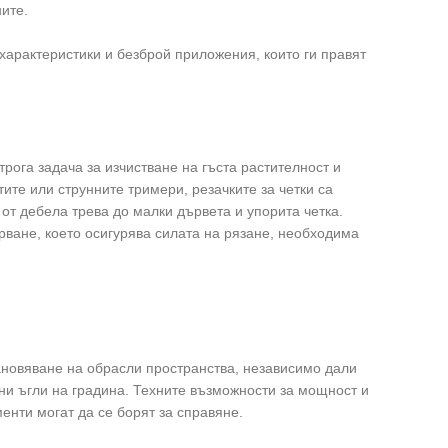
ите.
е характеристики и безброй приложения, които ги правят
трога задача за изчистване на гъста растителност и
те или струнните тримери, резачките за четки са
 от дебела трева до малки дървета и упорита четка.
рване, което осигурява силата на рязане, необходима
тановяване на обрасли пространства, независимо дали
ни ъгли на градина. Техните възможности за мощност и
менти могат да се борят за справяне.