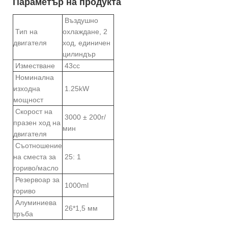
Параметър на продукта
Въздушно
Тип на
охлаждане, 2
двигателя
ход, единичен
цилиндър
Изместване
43cc
Номинална
изходна
1.25kW
мощност
Скорост на
3000 ± 200r/
празен ход на
мин
двигателя
Съотношение
на сместа за
25: 1
гориво/масло
Резервоар за
1000ml
гориво
Алуминиева
26*1,5 мм
тръба