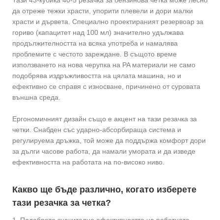
да отреже тежки храсти, упорити плевели и дори малки
храсти и дървета. Специално проектираният резервоар за
гориво (капацитет над 100 мл) значително удължава
продължителността на всяка употреба и намалява
проблемите с честото зареждане. В същото време
използването на нова черупка на PA материали не само
подобрява издръжливостта на цялата машина, но и
ефективно се справя с износване, причинено от суровата
външна среда.
Ергономичният дизайн също е акцент на тази резачка за
четки. Снабден със ударно-абсорбираща система и
регулируема дръжка, той може да поддържа комфорт дори
за дълги часове работа, да намали умората и да изведе
ефективността на работата на по-високо ниво.
Какво ще бъде различно, когато изберете
тази резачка за четка?
1. Подобрете значително ефективността на работната