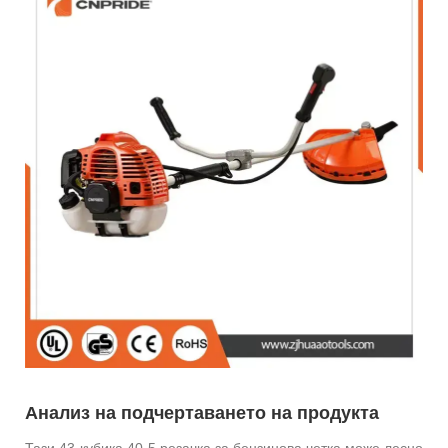
Анализ на подчертаването на продукта
Тази 43-кубика 40-5 резачка за бензинова четка може лесно