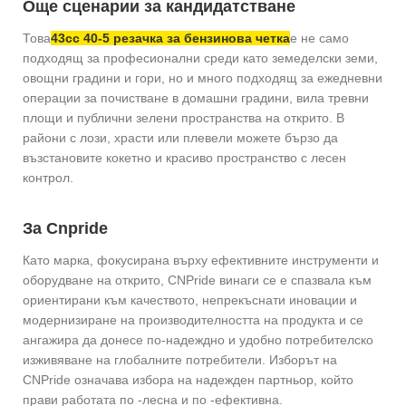
Още сценарии за кандидатстване
Това
43cc 40-5 резачка за бензинова четка
е не само
подходящ за професионални среди като земеделски земи,
овощни градини и гори, но и много подходящ за ежедневни
операции за почистване в домашни градини, вила тревни
площи и публични зелени пространства на открито. В
райони с лози, храсти или плевели можете бързо да
възстановите кокетно и красиво пространство с лесен
контрол.
За Cnpride
Като марка, фокусирана върху ефективните инструменти и
оборудване на открито, CNPride винаги се е спазвала към
ориентирани към качеството, непрекъснати иновации и
модернизиране на производителността на продукта и се
ангажира да донесе по-надеждно и удобно потребителско
изживяване на глобалните потребители. Изборът на
CNPride означава избора на надежден партньор, който
прави работата по -лесна и по -ефективна.