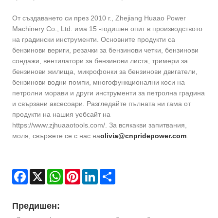
От създаването си през 2010 г., Zhejiang Huaao Power
Machinery Co., Ltd. има 15 -годишен опит в производството
на градински инструменти. Основните продукти са
бензинови вериги, резачки за бензинови четки, бензинови
сондажи, вентилатори за бензинови листа, тримери за
бензинови жилища, микрофонки за бензинови двигатели,
бензинови водни помпи, многофункционални коси на
петролни морави и други инструменти за петролна градина
и свързани аксесоари. Разгледайте пълната ни гама от
продукти на нашия уебсайт на
https://www.zjhuaaotools.com/. За всякакви запитвания,
моля, свържете се с нас на
olivia@cnpridepower.com
.
Facebook
X
WhatsApp
Pinterest
LinkedIn
Share
Предишен: