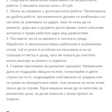
работа: С високите конски сили с 43 куб.
2. Лесна за справяне с дългосрочната работа: Проектирана
за удобна работа, ергономичната дръжка се комбинира със
система за усвояване на удари, така че няма да се
уморите, дори ако я държите дълго време, което улеснява
контрола и прави работата един вид удоволствие.
3. Поставете теста на времето и околната среда:
Изработен от висококачествена найлонова и алуминиева
сплав, той е силен и устойчив на износване и не се
страхува от вятър и дъжд, като ви помага да спестите
много разходи за ремонт и подмяна.
4. Гъвкаво приложимо за различни сценарии: Независимо
дали се поддържа овощни пътеки, почиствайки и двете
страни на пътя, подреждайки собствената си градина или
се грижи за земеделската земя, тази резачка за четки може
лесно да се справи. Една машина може да се използва за
множество цели, за да ви помогне с всеки проект на
открито.